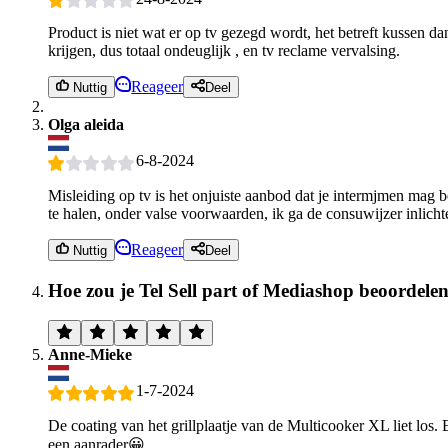
Product is niet wat er op tv gezegd wordt, het betreft kussen d
krijgen, dus totaal ondeuglijk , en tv reclame vervalsing.
Reageer
Nuttig
Deel
Olga aleida
6-8-2024
Misleiding op tv is het onjuiste aanbod dat je intermjmen mag b
te halen, onder valse voorwaarden, ik ga de consuwijzer inlichte
Reageer
Nuttig
Deel
Hoe zou je Tel Sell part of Mediashop beoordele
Anne-Mieke
1-7-2024
De coating van het grillplaatje van de Multicooker XL liet los
een aanrader😀