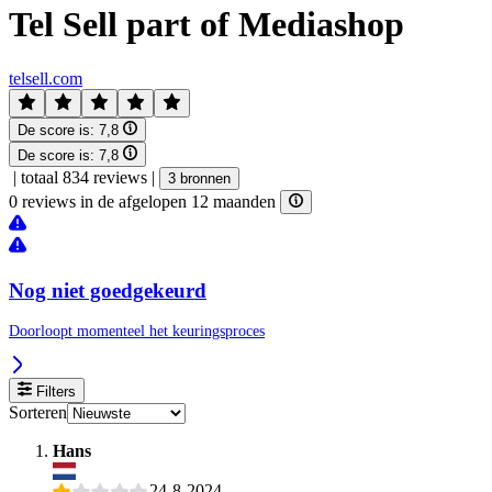
Tel Sell part of Mediashop
telsell.com
De score is:
7,8
De score is:
7,8
|
totaal 834 reviews
|
3 bronnen
0 reviews in de afgelopen 12 maanden
Nog niet goedgekeurd
Doorloopt momenteel het keuringsproces
Filters
Sorteren
Hans
24-8-2024