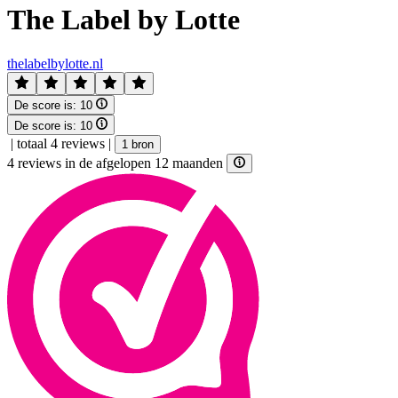
The Label by Lotte
thelabelbylotte.nl
De score is:
10
De score is:
10
|
totaal 4 reviews
|
1 bron
4 reviews in de afgelopen 12 maanden