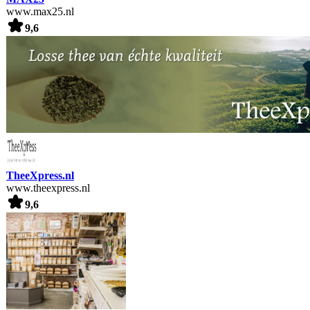
www.max25.nl
9,6
TheeXpress.nl
www.theexpress.nl
9,6