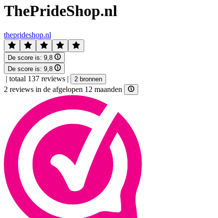
ThePrideShop.nl
theprideshop.nl
De score is:
9,8
De score is:
9,8
|
totaal 137 reviews
|
2 bronnen
2 reviews in de afgelopen 12 maanden