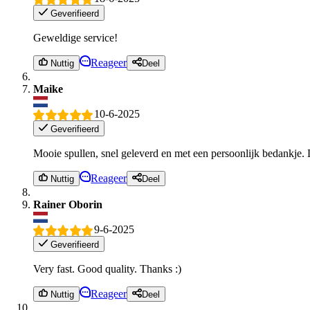
Geverifieerd
Geweldige service!
Reageer
Nuttig
Deel
Maike
10-6-2025
Geverifieerd
Mooie spullen, snel geleverd en met een persoonlijk bedankje.
Reageer
Nuttig
Deel
Rainer Oborin
9-6-2025
Geverifieerd
Very fast. Good quality. Thanks :)
Reageer
Nuttig
Deel