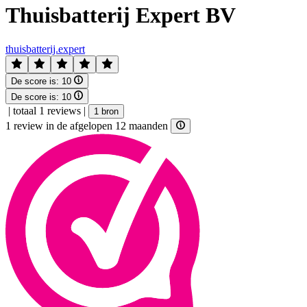
Thuisbatterij Expert BV
thuisbatterij.expert
De score is:
10
De score is:
10
|
totaal 1 reviews
|
1 bron
1 review in de afgelopen 12 maanden