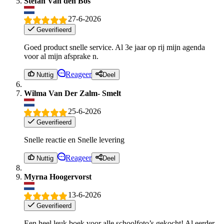
Stefan Van den Bos
27-6-2026
Geverifieerd
Goed product snelle service. Al 3e jaar op rij mijn agenda
voor al mijn afsprake n.
Reageer
Nuttig
Deel
Wilma Van Der Zalm- Smelt
25-6-2026
Geverifieerd
Snelle reactie en Snelle levering
Reageer
Nuttig
Deel
Myrna Hoogervorst
13-6-2026
Geverifieerd
Een heel leuk boek voor alle schoolfoto’s gekocht! Al eerder