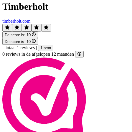
Timberholt
timberholt.com
De score is:
10
De score is:
10
|
totaal 1 reviews
|
1 bron
0 reviews in de afgelopen 12 maanden