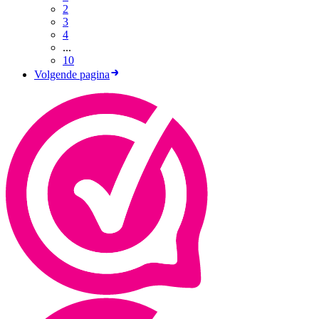
2
3
4
...
10
Volgende pagina