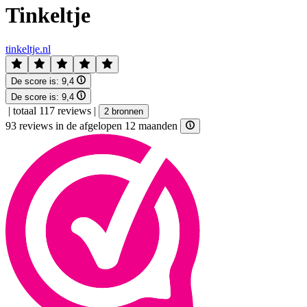
Tinkeltje
tinkeltje.nl
De score is:
9,4
De score is:
9,4
|
totaal 117 reviews
|
2 bronnen
93 reviews in de afgelopen 12 maanden