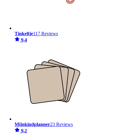
Tinkeltje
117 Reviews
9,4
Mijnkindplanner
23 Reviews
9,2