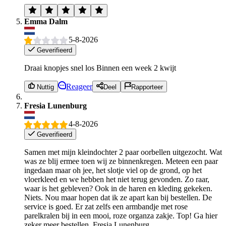
Emma Dalm
5-8-2026
Geverifieerd
Draai knopjes snel los Binnen een week 2 kwijt
Reageer
Nuttig
Deel
Rapporteer
Fresia Lunenburg
4-8-2026
Geverifieerd
Samen met mijn kleindochter 2 paar oorbellen uitgezocht. Wat
was ze blij ermee toen wij ze binnenkregen. Meteen een paar
ingedaan maar oh jee, het slotje viel op de grond, op het
vloerkleed en we hebben het niet terug gevonden. Zo raar,
waar is het gebleven? Ook in de haren en kleding gekeken.
Niets. Nou maar hopen dat ik ze apart kan bij bestellen. De
service is goed. Er zat zelfs een armbandje met rose
parelkralen bij in een mooi, roze organza zakje. Top! Ga hier
zeker meer bestellen. Fresia Lunenburg