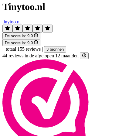
Tinytoo.nl
tinytoo.nl
De score is:
9,9
De score is:
9,9
|
totaal 155 reviews
|
3 bronnen
44 reviews in de afgelopen 12 maanden