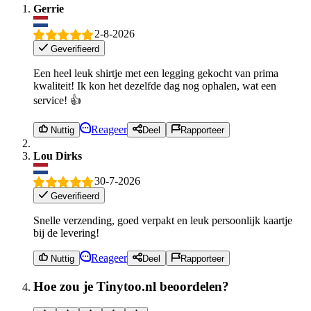
Gerrie
2-8-2026
Geverifieerd
Een heel leuk shirtje met een legging gekocht van prima
kwaliteit! Ik kon het dezelfde dag nog ophalen, wat een
service! 👍
Reageer
Nuttig
Deel
Rapporteer
Lou Dirks
30-7-2026
Geverifieerd
Snelle verzending, goed verpakt en leuk persoonlijk kaartje
bij de levering!
Reageer
Nuttig
Deel
Rapporteer
Hoe zou je Tinytoo.nl beoordelen?