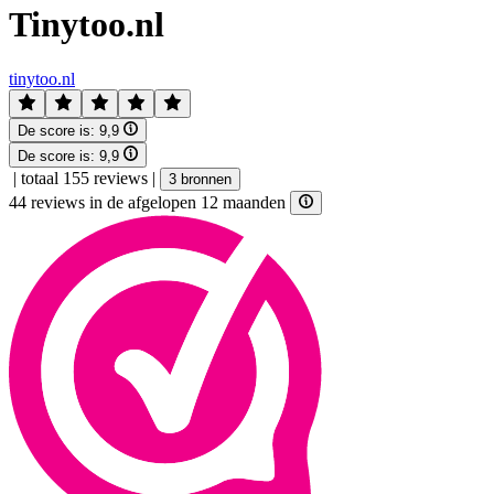
Tinytoo.nl
tinytoo.nl
De score is:
9,9
De score is:
9,9
|
totaal 155 reviews
|
3 bronnen
44 reviews in de afgelopen 12 maanden