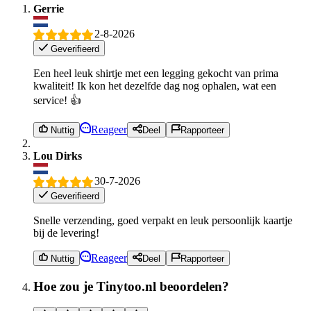
Gerrie
2-8-2026
Geverifieerd
Een heel leuk shirtje met een legging gekocht van prima
kwaliteit! Ik kon het dezelfde dag nog ophalen, wat een
service! 👍
Reageer
Nuttig
Deel
Rapporteer
Lou Dirks
30-7-2026
Geverifieerd
Snelle verzending, goed verpakt en leuk persoonlijk kaartje
bij de levering!
Reageer
Nuttig
Deel
Rapporteer
Hoe zou je Tinytoo.nl beoordelen?