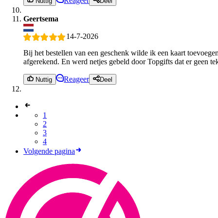
Reageer
Nuttig
Deel
Geertsema
14-7-2026
Bij het bestellen van een geschenk wilde ik een kaart toevoegen 
afgerekend. En werd netjes gebeld door Topgifts dat er geen te
Reageer
Nuttig
Deel
1
2
3
4
Volgende pagina