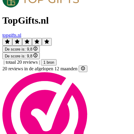
TopGifts.nl
topgifts.nl
De score is:
9,8
De score is:
9,8
|
totaal 20 reviews
|
1 bron
20 reviews in de afgelopen 12 maanden