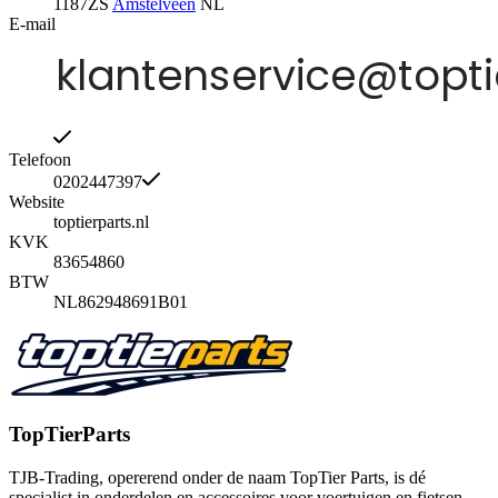
1187ZS
Amstelveen
NL
E-mail
Telefoon
0202447397
Website
toptierparts.nl
KVK
83654860
BTW
NL862948691B01
TopTierParts
TJB-Trading, opererend onder de naam TopTier Parts, is dé
specialist in onderdelen en accessoires voor voertuigen en fietsen.