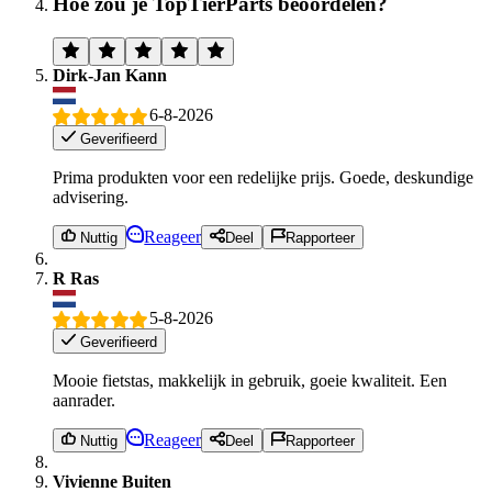
Hoe zou je TopTierParts beoordelen?
Dirk-Jan Kann
6-8-2026
Geverifieerd
Prima produkten voor een redelijke prijs. Goede, deskundige
advisering.
Reageer
Nuttig
Deel
Rapporteer
R Ras
5-8-2026
Geverifieerd
Mooie fietstas, makkelijk in gebruik, goeie kwaliteit. Een
aanrader.
Reageer
Nuttig
Deel
Rapporteer
Vivienne Buiten