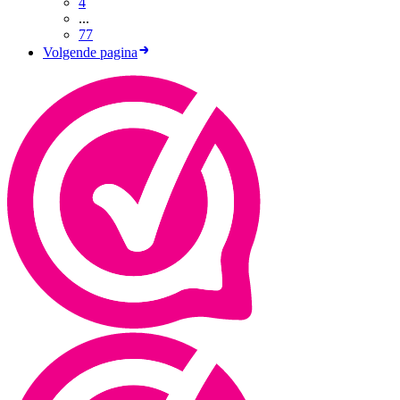
4
...
77
Volgende pagina