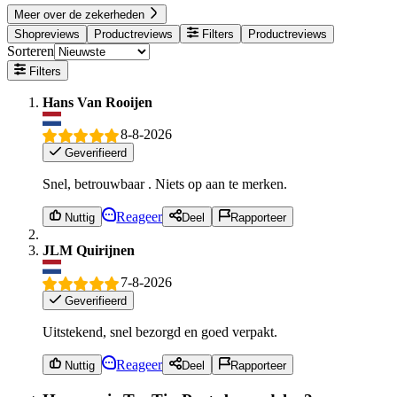
Meer over de zekerheden
Shopreviews
Productreviews
Filters
Productreviews
Sorteren
Filters
Hans Van Rooijen
8-8-2026
Geverifieerd
Snel, betrouwbaar . Niets op aan te merken.
Reageer
Nuttig
Deel
Rapporteer
JLM Quirijnen
7-8-2026
Geverifieerd
Uitstekend, snel bezorgd en goed verpakt.
Reageer
Nuttig
Deel
Rapporteer