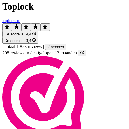
Toplock
toplock.nl
De score is:
9,4
De score is:
9,4
|
totaal 1.823 reviews
|
2 bronnen
208 reviews in de afgelopen 12 maanden