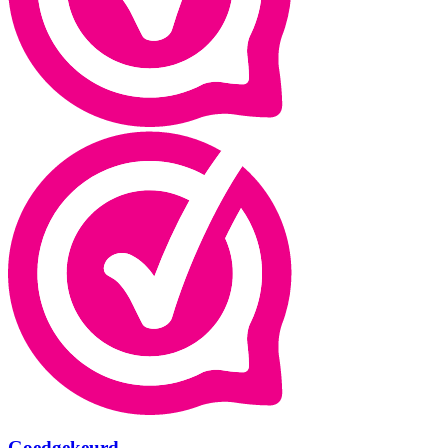
Goedgekeurd