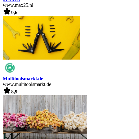
www.max25.nl
9,6
Multitoolsmarkt.de
www.multitoolsmarkt.de
8,9