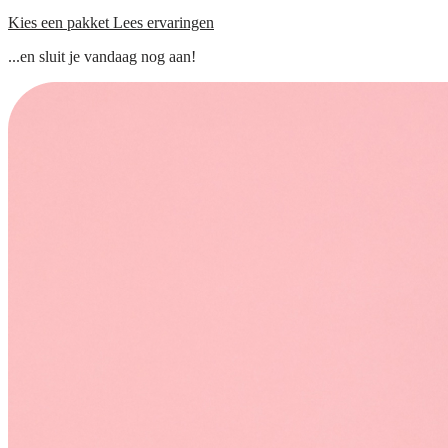
Kies een pakket
Lees ervaringen
...en sluit je vandaag nog aan!