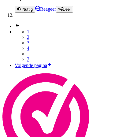
Reageer
Nuttig
Deel
1
2
3
4
...
7
Volgende pagina