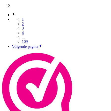
1
2
3
4
...
109
Volgende pagina