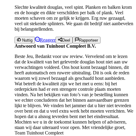
Slechte kwaliteit douglas, veel spint. Planken en balken krom
en de hoogte en dikte verschilden per balk of plank. Veel
moeten schaven om ze gelijk te krijgen. Erg ruw gezaagd,
veel uit stekende splinters. We gaan dit bedrijf niet aanbevelen
bij belangstellenden.
Reageer
Nuttig
Deel
Rapporteer
Antwoord van Tuinhout Compleet B.V.
Beste Jeu, Bedankt voor uw review. Vervelend om te lezen
dat de kwaliteit van het geleverde douglas hout niet aan uw
verwachtingen voldeed. Ons hout komt bezaagd binnen, dit
heeft automatisch een ruwere uitstraling. Dit is ook de reden
waarom wij zowel bezaagd als geschaafd hout aanbieden.
Wat betreft de kwaliteit zijn we het met u eens: bij het
orderpicken had er een strengere controle plaats moeten
vinden. Na het bekijken van foto’s van je bestelling kunnen
we echter concluderen dat het binnen aanvaardbare grenzen
lijkt te blijven. We vinden het jammer dat u hier niet tevreden
over bent en dat u veel extra werk hebt moeten verrichten. We
hopen dat u alsnog tevreden bent met het eindresultaat.
Mochten we u in de toekomst kunnen helpen of adviseren,
staan wij daar uiteraard voor open. Met vriendelijke groet,
Team Tuinhout Compleet