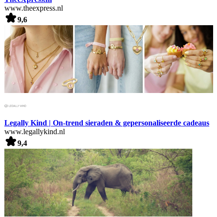
www.theexpress.nl
9,6
Legally Kind | On-trend sieraden & gepersonaliseerde cadeaus
www.legallykind.nl
9,4