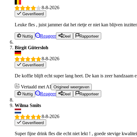
8-8-2026
Geverifieerd
Leuke fles , juist jammer dat het rietje er niet kan blijven inzitten
Reageer
Nuttig
Deel
Rapporteer
Birgit Gütersloh
8-8-2026
Geverifieerd
De koffie blijft echt super lang heet. De kan is zeer handzaam e
Vertaald met AI
Origineel weergeven
Reageer
Nuttig
Deel
Rapporteer
Wilma Smits
8-8-2026
Geverifieerd
Super fijne drink fles die echt niet lekt ! , goede stevige kwalitei