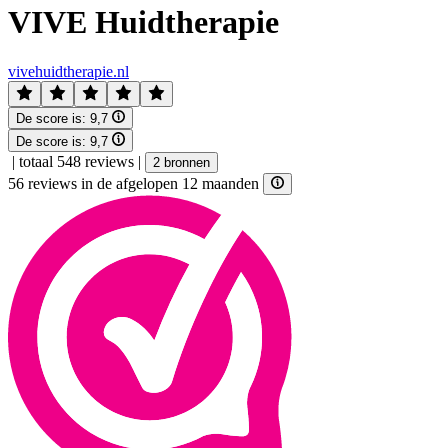
VIVE Huidtherapie
vivehuidtherapie.nl
De score is:
9,7
De score is:
9,7
|
totaal 548 reviews
|
2 bronnen
56 reviews in de afgelopen 12 maanden