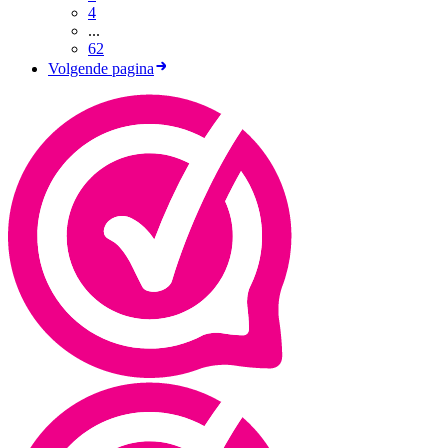
4
...
62
Volgende pagina