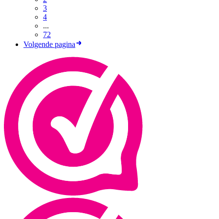
3
4
...
72
Volgende pagina