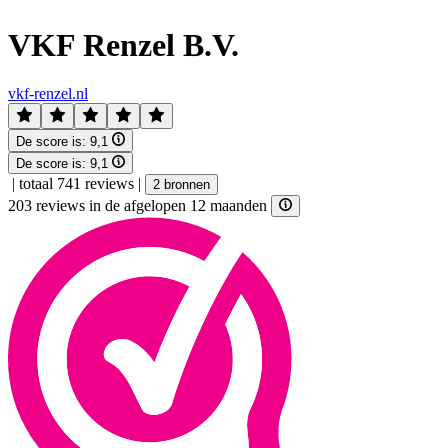
VKF Renzel B.V.
vkf-renzel.nl
De score is:
9,1
De score is:
9,1
|
totaal 741 reviews
|
2 bronnen
203 reviews in de afgelopen 12 maanden