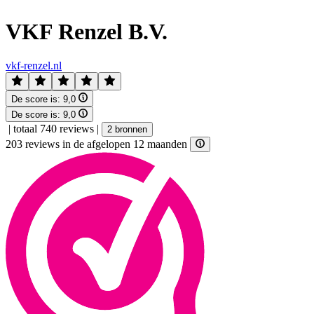
VKF Renzel B.V.
vkf-renzel.nl
De score is:
9,0
De score is:
9,0
|
totaal 740 reviews
|
2 bronnen
203 reviews in de afgelopen 12 maanden