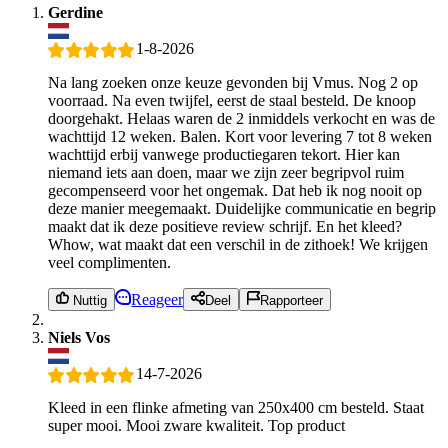
Gerdine
1-8-2026
Na lang zoeken onze keuze gevonden bij Vmus. Nog 2 op
voorraad. Na even twijfel, eerst de staal besteld. De knoop
doorgehakt. Helaas waren de 2 inmiddels verkocht en was de
wachttijd 12 weken. Balen. Kort voor levering 7 tot 8 weken
wachttijd erbij vanwege productiegaren tekort. Hier kan
niemand iets aan doen, maar we zijn zeer begripvol ruim
gecompenseerd voor het ongemak. Dat heb ik nog nooit op
deze manier meegemaakt. Duidelijke communicatie en begrip
maakt dat ik deze positieve review schrijf. En het kleed?
Whow, wat maakt dat een verschil in de zithoek! We krijgen
veel complimenten.
Reageer
Nuttig
Deel
Rapporteer
Niels Vos
14-7-2026
Kleed in een flinke afmeting van 250x400 cm besteld. Staat
super mooi. Mooi zware kwaliteit. Top product