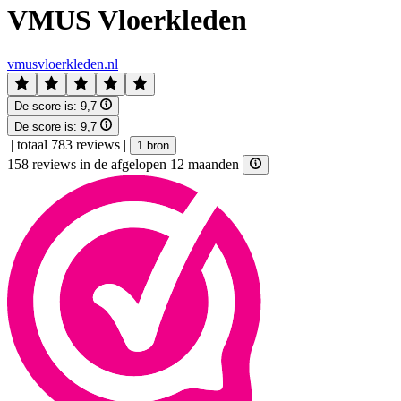
VMUS Vloerkleden
vmusvloerkleden.nl
De score is:
9,7
De score is:
9,7
|
totaal 783 reviews
|
1 bron
158 reviews in de afgelopen 12 maanden