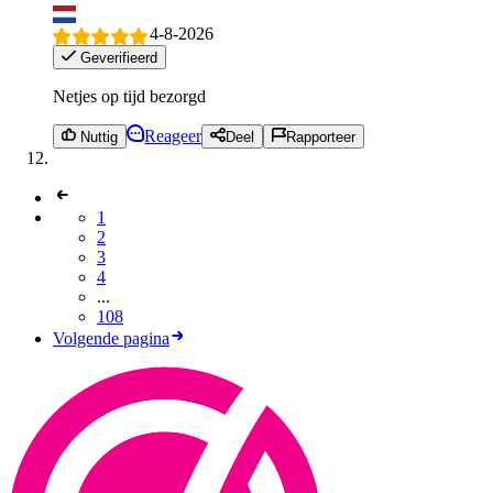
4-8-2026
Geverifieerd
Netjes op tijd bezorgd
Reageer
Nuttig
Deel
Rapporteer
1
2
3
4
...
108
Volgende pagina