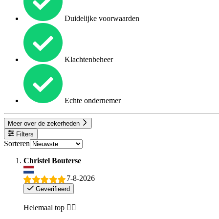
Duidelijke voorwaarden
Klachtenbeheer
Echte ondernemer
Meer over de zekerheden
Filters
Sorteren
Christel Bouterse
7-8-2026
Geverifieerd
Helemaal top 👍🏼