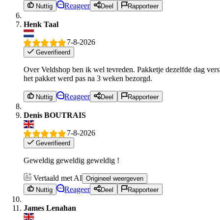
Reageer
Nuttig
Deel
Rapporteer
Henk Taal
7-8-2026
Geverifieerd
Over Veldshop ben ik wel tevreden. Pakketje dezelfde dag verst
het pakket werd pas na 3 weken bezorgd.
Reageer
Nuttig
Deel
Rapporteer
Denis BOUTRAIS
7-8-2026
Geverifieerd
Geweldig geweldig geweldig !
Vertaald met AI
Origineel weergeven
Reageer
Nuttig
Deel
Rapporteer
James Lenahan