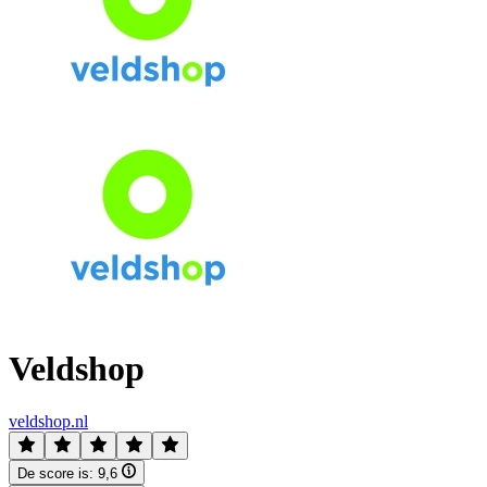
Veldshop
veldshop.nl
De score is:
9,6