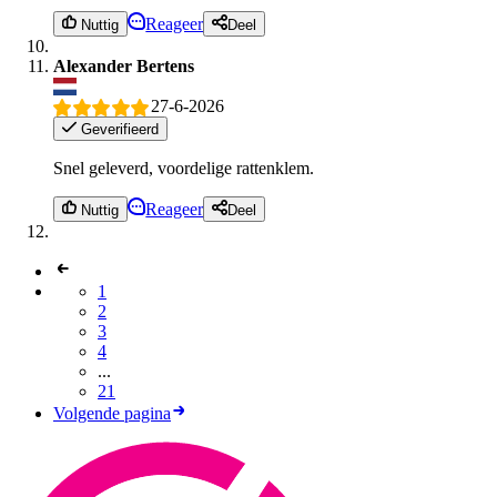
Reageer
Nuttig
Deel
Alexander Bertens
27-6-2026
Geverifieerd
Snel geleverd, voordelige rattenklem.
Reageer
Nuttig
Deel
1
2
3
4
...
21
Volgende pagina