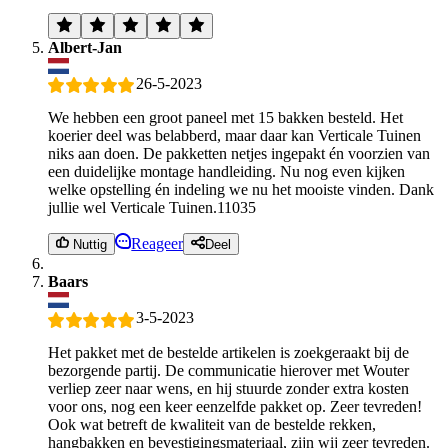
Albert-Jan
26-5-2023
We hebben een groot paneel met 15 bakken besteld. Het
koerier deel was belabberd, maar daar kan Verticale Tuinen
niks aan doen. De pakketten netjes ingepakt én voorzien van
een duidelijke montage handleiding. Nu nog even kijken
welke opstelling én indeling we nu het mooiste vinden. Dank
jullie wel Verticale Tuinen.11035
Reageer
Nuttig
Deel
Baars
3-5-2023
Het pakket met de bestelde artikelen is zoekgeraakt bij de
bezorgende partij. De communicatie hierover met Wouter
verliep zeer naar wens, en hij stuurde zonder extra kosten
voor ons, nog een keer eenzelfde pakket op. Zeer tevreden!
Ook wat betreft de kwaliteit van de bestelde rekken,
hangbakken en bevestigingsmateriaal, zijn wij zeer tevreden.