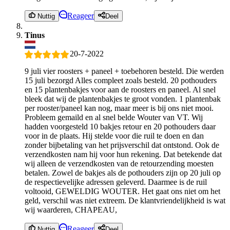
Reageer
Nuttig
Deel
Tinus
20-7-2022
9 juli vier roosters + paneel + toebehoren besteld. Die werden
15 juli bezorgd Alles compleet zoals besteld. 20 pothouders
en 15 plantenbakjes voor aan de roosters en paneel. Al snel
bleek dat wij de plantenbakjes te groot vonden. 1 plantenbak
per rooster/paneel kan nog, maar meer is bij ons niet mooi.
Probleem gemaild en al snel belde Wouter van VT. Wij
hadden voorgesteld 10 bakjes retour en 20 pothouders daar
voor in de plaats. Hij stelde voor die ruil te doen en dan
zonder bijbetaling van het prijsverschil dat ontstond. Ook de
verzendkosten nam hij voor hun rekening. Dat betekende dat
wij alleen de verzendkosten van de retourzending moesten
betalen. Zowel de bakjes als de pothouders zijn op 20 juli op
de respectievelijke adressen geleverd. Daarmee is de ruil
voltooid, GEWELDIG WOUTER. Het gaat ons niet om het
geld, verschil was niet extreem. De klantvriendelijkheid is wat
wij waarderen, CHAPEAU,
Reageer
Nuttig
Deel