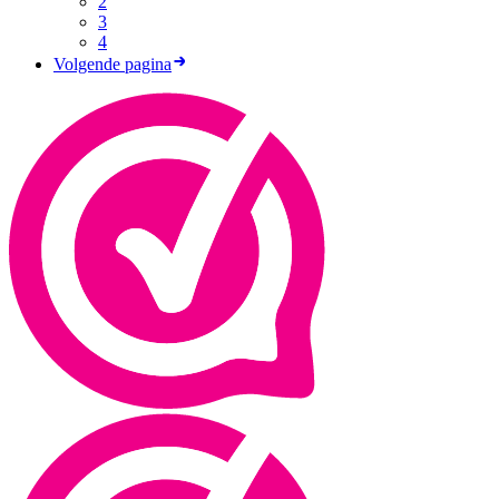
2
3
4
Volgende pagina