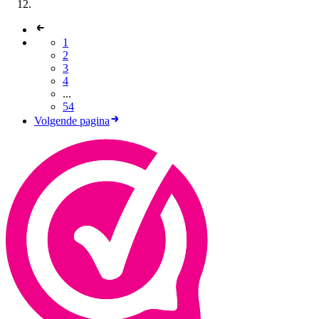
1
2
3
4
...
54
Volgende pagina