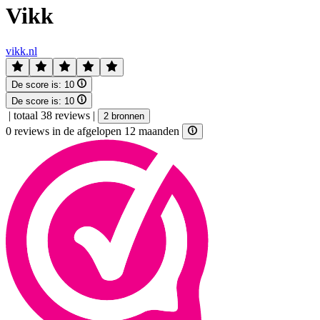
Vikk
vikk.nl
De score is:
10
De score is:
10
|
totaal 38 reviews
|
2 bronnen
0 reviews in de afgelopen 12 maanden