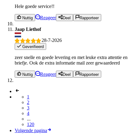
Hele goede service!!
Reageer
Nuttig
Deel
Rapporteer
Jaap Liethof
28-7-2026
Geverifieerd
zeer snelle en goede levering en met leuke extra attentie en
briefje. Ook de extra informatie mail zeer gewaardeerd
Reageer
Nuttig
Deel
Rapporteer
1
2
3
4
...
120
Volgende pagina