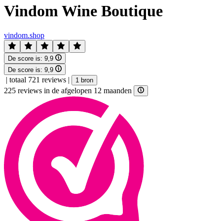
Vindom Wine Boutique
vindom.shop
De score is:
9,9
De score is:
9,9
|
totaal 721 reviews
|
1 bron
225 reviews in de afgelopen 12 maanden