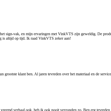
et sign-vak, en mijn ervaringen met VinkVTS zijn geweldig. De producte
ng is altijd op tijd. Ik raad VinkVTS zeker aan!
un grootste klant ben. Al jaren tevreden over het materiaal en de service
eel vreemd verhaal ook, heb ik ook nooit verzonden zo. Ben erg tevrede