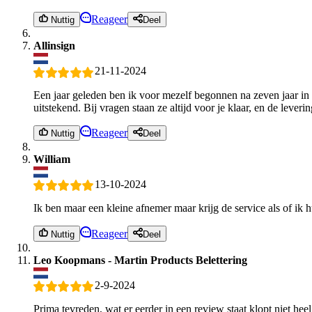
Reageer
Nuttig
Deel
Allinsign
21-11-2024
Een jaar geleden ben ik voor mezelf begonnen na zeven jaar in h
uitstekend. Bij vragen staan ze altijd voor je klaar, en de leveri
Reageer
Nuttig
Deel
William
13-10-2024
Ik ben maar een kleine afnemer maar krijg de service als of ik h
Reageer
Nuttig
Deel
Leo Koopmans - Martin Products Belettering
2-9-2024
Prima tevreden, wat er eerder in een review staat klopt niet h