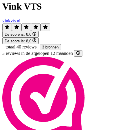
Vink VTS
vinkvts.nl
De score is:
8,0
De score is:
8,0
|
totaal 40 reviews
|
3 bronnen
3 reviews in de afgelopen 12 maanden