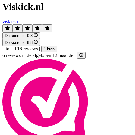
Viskick.nl
viskick.nl
De score is:
9,8
De score is:
9,8
|
totaal 16 reviews
|
1 bron
6 reviews in de afgelopen 12 maanden