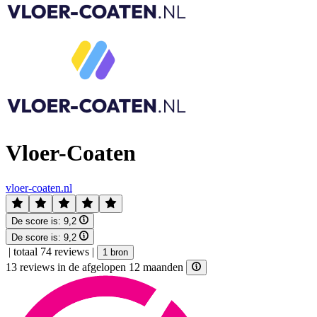
Vloer-Coaten
vloer-coaten.nl
De score is:
9,2
De score is:
9,2
|
totaal 74 reviews
|
1 bron
13 reviews in de afgelopen 12 maanden