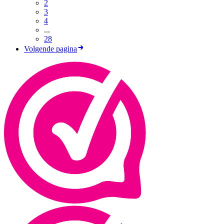
2
3
4
...
28
Volgende pagina