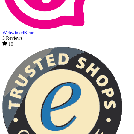
WebwinkelKeur
3 Reviews
10