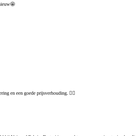
s nieuw🤩
ering en een goede prijsverhouding. 👍🏻