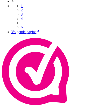
1
2
3
4
...
6
Volgende pagina