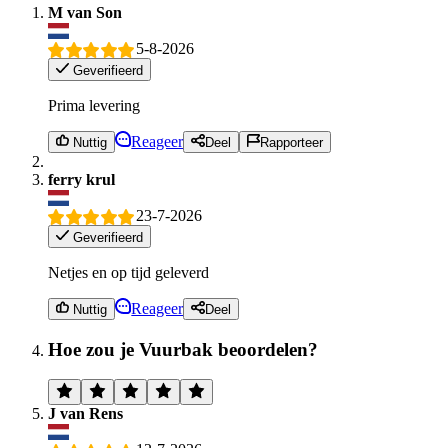
M van Son
5-8-2026
Geverifieerd
Prima levering
Reageer
Nuttig
Deel
Rapporteer
ferry krul
23-7-2026
Geverifieerd
Netjes en op tijd geleverd
Reageer
Nuttig
Deel
Hoe zou je Vuurbak beoordelen?
J van Rens