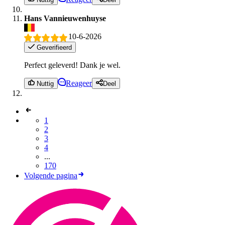
Hans Vannieuwenhuyse
10-6-2026
Geverifieerd
Perfect geleverd! Dank je wel.
Reageer
Nuttig
Deel
1
2
3
4
...
170
Volgende pagina