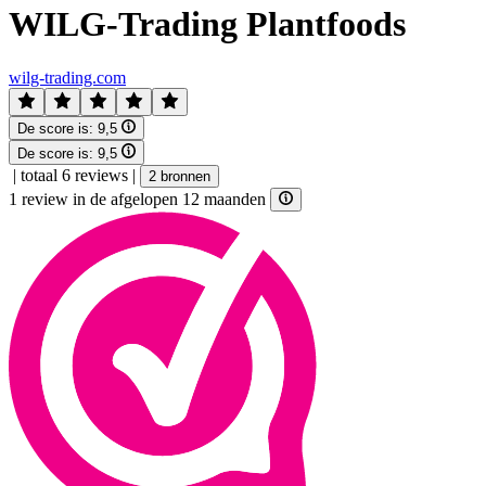
WILG-Trading Plantfoods
wilg-trading.com
De score is:
9,5
De score is:
9,5
|
totaal 6 reviews
|
2 bronnen
1 review in de afgelopen 12 maanden