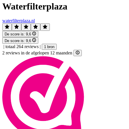
Waterfilterplaza
waterfilterplaza.nl
De score is:
9,6
De score is:
9,6
|
totaal 264 reviews
|
1 bron
2 reviews in de afgelopen 12 maanden