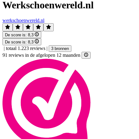
Werkschoenwereld.nl
werkschoenwereld.nl
De score is:
8,3
De score is:
8,3
|
totaal 1.223 reviews
|
3 bronnen
91 reviews in de afgelopen 12 maanden