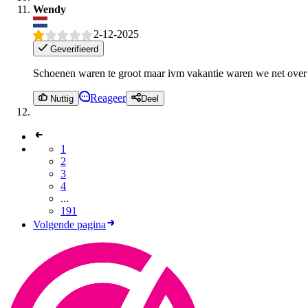
Wendy
2-12-2025
Geverifieerd
Schoenen waren te groot maar ivm vakantie waren we net over de 
Reageer
Nuttig
Deel
1
2
3
4
...
191
Volgende pagina