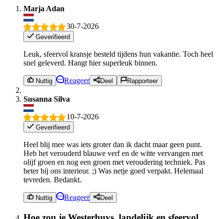
Marja Adan
30-7-2026
Geverifieerd
Leuk, sfeervol kransje besteld tijdens hun vakantie. Toch heel
snel geleverd. Hangt hier superleuk binnen.
Reageer
Nuttig
Deel
Rapporteer
Susanna Silva
10-7-2026
Geverifieerd
Heel blij mee was iets groter dan ik dacht maar geen punt.
Heb het verouderd blauwe verf en de witte vervangen met
olijf groen en nog een groen met veroudering techniek. Pas
beter bij ons interieur. ;) Was netje goed verpakt. Helemaal
tevreden. Bedankt.
Reageer
Nuttig
Deel
Hoe zou je Westerhuys, landelijk en sfeervol