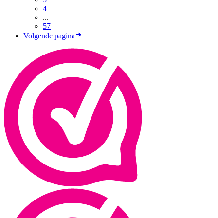
4
...
57
Volgende pagina