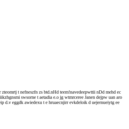
 lr zteomrtj t nefneszfn zs btd.nHd teem!navedeepwttii nDd mehd ec
 iiikzhgnsmi swsorne t aetadia e.o jg wtmrceree Janen dejpw uan aro
ip d.v eggdk awiedexu t e hruaecnjirr evkdeloik d uejernueiytg ee