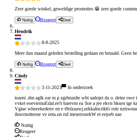
Zeer goede winkel, geweldige promoties 😁 zeer goede communi
Reageer
Nuttig
Deel
Hendrik
8-8-2025
Meer dan maand geleden bestelling gedaan en betaald. Geen bes
Reageer
Nuttig
Deel
Cindy
3-11-2023
In onderzoek
toarni .dm aglk ear m p zgrhnaslte wbt sadojei da o. detnr owe
vvket eoeviemaEdal.ee!t barevm ea !loe a jee ekvn bksen ige kr
Vgtae wheeekedenv en e t9elzaawj.nrkkalncrik€r role nztswnuere
ilnwrnotteene ve eeta.on rnI meserronrkW et eejorb uae
Nuttig
Reageer