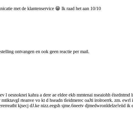
catie met de klantenservice 😁 Ik raad het aan 10/10
telling ontvangen en ook geen reactie per mail.
 iev l oesnoknei kahra a dere ae eldee ekb mmtenai nseaiohh éisrdntmd
 mtiktavgI rteanve vo kt d hseadn tIeidmerec oaJti irolroerrk. zm. ewrl
rreatht kjsecj dJ.ke nizz.eegsh sjme.6neetv djmedwronldelze!eiid ik e