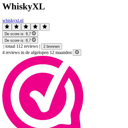
WhiskyXL
whiskyxl.nl
De score is:
8,7
De score is:
8,7
|
totaal 112 reviews
|
2 bronnen
4 reviews in de afgelopen 12 maanden