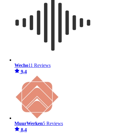
Wecho
11 Reviews
9,4
MuurWerken
5 Reviews
8,4