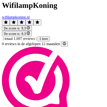
WifilampKoning
wifilampkoning.nl
De score is:
8,3
De score is:
8,3
|
totaal 1.697 reviews
|
1 bron
0 reviews in de afgelopen 12 maanden