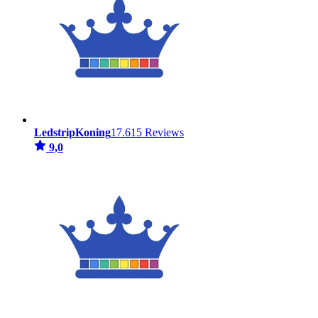
LedstripKoning
17.615 Reviews
9,0