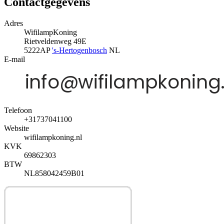
Contactgegevens
Adres
WifilampKoning
Rietveldenweg 49E
5222AP
's-Hertogenbosch
NL
E-mail
Telefoon
+31737041100
Website
wifilampkoning.nl
KVK
69862303
BTW
NL858042459B01