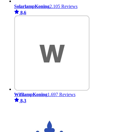
SolarlampKoning
2.105 Reviews
8,6
WifilampKoning
1.697 Reviews
8,3