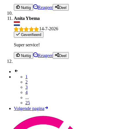
Reageer
Nuttig
Deel
Anita Ybema
14-7-2026
Geverifieerd
Super service!
Reageer
Nuttig
Deel
1
2
3
4
...
25
Volgende pagina