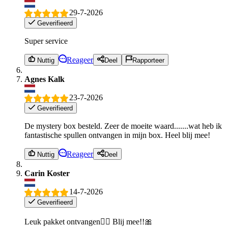
29-7-2026
Geverifieerd
Super service
Reageer
Nuttig
Deel
Rapporteer
Agnes Kalk
23-7-2026
Geverifieerd
De mystery box besteld. Zeer de moeite waard.......wat heb ik
fantastische spullen ontvangen in mijn box. Heel blij mee!
Reageer
Nuttig
Deel
Carin Koster
14-7-2026
Geverifieerd
Leuk pakket ontvangen👍🏼 Blij mee!!🎀