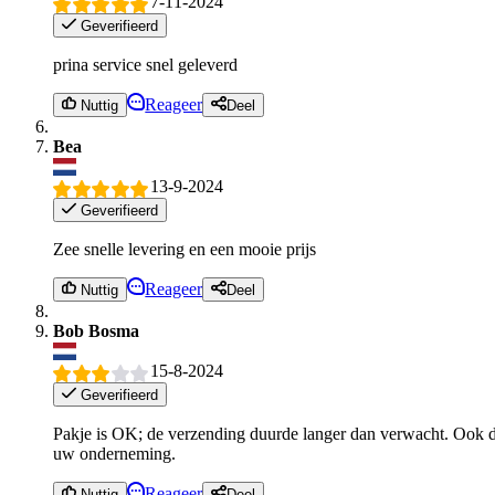
7-11-2024
Geverifieerd
prina service snel geleverd
Reageer
Nuttig
Deel
Bea
13-9-2024
Geverifieerd
Zee snelle levering en een mooie prijs
Reageer
Nuttig
Deel
Bob Bosma
15-8-2024
Geverifieerd
Pakje is OK; de verzending duurde langer dan verwacht. Ook de 
uw onderneming.
Reageer
Nuttig
Deel