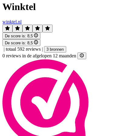
Winktel
winktel.nl
De score is:
8,5
De score is:
8,5
|
totaal 592 reviews
|
3 bronnen
0 reviews in de afgelopen 12 maanden