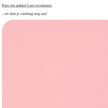
Kies een pakket
Lees ervaringen
...en sluit je vandaag nog aan!