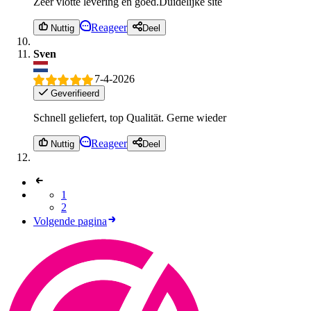
Zeer vlotte levering en goed.Duidelijke site
Reageer
Nuttig
Deel
Sven
7-4-2026
Geverifieerd
Schnell geliefert, top Qualität. Gerne wieder
Reageer
Nuttig
Deel
1
2
Volgende pagina