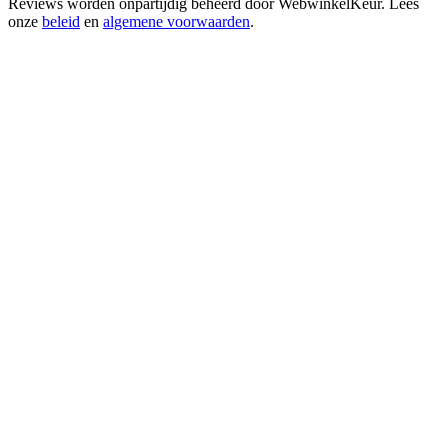
Reviews worden onpartijdig beheerd door
WebwinkelKeur
. Lees
onze
beleid
en
algemene voorwaarden
.