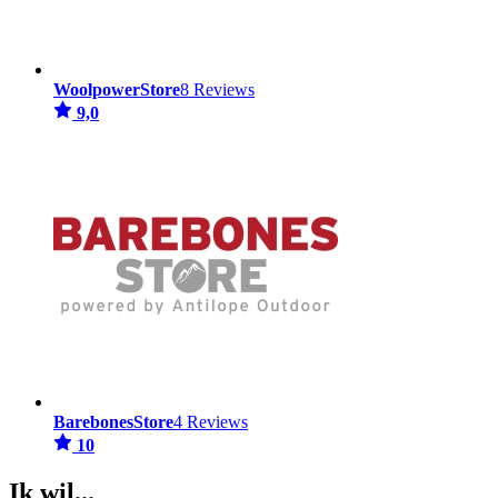
WoolpowerStore
8 Reviews
9,0
BarebonesStore
4 Reviews
10
Ik wil...